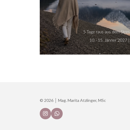
© 2026 │ Mag. Marita Atzlinger, MSc
I
W
n
h
s
a