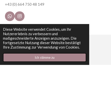
+43 (0) 664 750 48 149
W
I
h
n
a
s
Diese Website verwendet Cookies, um Ihr
t
t
Nutzererlebnis zu verbessern und
s
a
maßgeschneiderte Anzeigen anzuzeigen. Die
A
g
fortgesetzte Nutzung dieser Website bestätigt
p
r
Ihre Zustimmung zur Verwendung von Cookies.
© 2026 │ Mag. Marita Atzlinger, MSc
p
a
m
Ich stimme zu
I
W
n
h
s
a
t
t
a
s
g
A
r
p
a
p
m
Datenschutzerklärung
│
Impressum